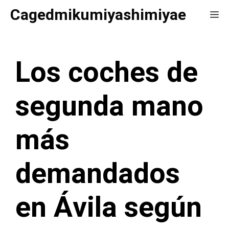
Saltar
Cagedmikumiyashimiyae
Me
al
contenido
Los coches de
segunda mano
más
demandados
en Ávila según