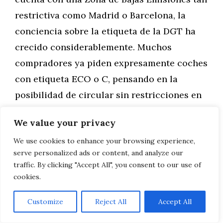
restrictiva como Madrid o Barcelona, la
conciencia sobre la etiqueta de la DGT ha
crecido considerablemente. Muchos
compradores ya piden expresamente coches
con etiqueta ECO o C, pensando en la
posibilidad de circular sin restricciones en
ciudades vecinas o en la previsión de que
We value your privacy
las normativas se endurezcan en el futuro.
We use cookies to enhance your browsing experience,
serve personalized ads or content, and analyze our
Garantía y trazabilidad.
El comprador
traffic. By clicking "Accept All", you consent to our use of
abulense ha aprendido a desconfiar de las
cookies.
gangas sin historia. Quiere saber el historial
Customize
Reject All
Accept All
de mantenimiento del vehículo, los
kilómetros reales certificados y qué