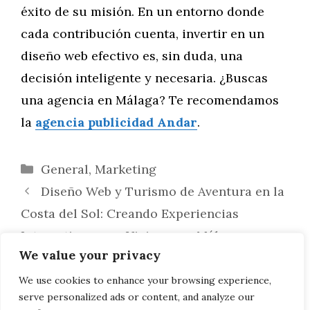
éxito de su misión. En un entorno donde
cada contribución cuenta, invertir en un
diseño web efectivo es, sin duda, una
decisión inteligente y necesaria. ¿Buscas
una agencia en Málaga? Te recomendamos
la
agencia publicidad Andar
.
Categorías
General
,
Marketing
Diseño Web y Turismo de Aventura en la
Costa del Sol: Creando Experiencias
Interactivas para Viajeros en Málaga
We value your privacy
La Relevancia del Mantenimiento y
Actualización Continua en el Diseño Web de
We use cookies to enhance your browsing experience,
serve personalized ads or content, and analyze our
Málaga