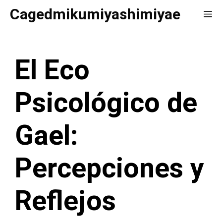
Saltar
Cagedmikumiyashimiyae
Me
al
contenido
El Eco
Psicológico de
Gael:
Percepciones y
Reflejos