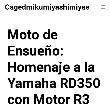
Saltar
Cagedmikumiyashimiyae
Me
al
contenido
Moto de
Ensueño:
Homenaje a la
Yamaha RD350
con Motor R3