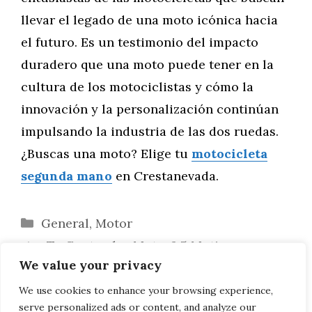
llevar el legado de una moto icónica hacia
el futuro. Es un testimonio del impacto
duradero que una moto puede tener en la
cultura de los motociclistas y cómo la
innovación y la personalización continúan
impulsando la industria de las dos ruedas.
¿Buscas una moto? Elige tu
motocicleta
segunda mano
en Crestanevada.
Categorías
General
,
Motor
¿Te Gustan las Motos? 5 Motivos para
We value your privacy
Tener una
Las 30 Motos Más Vendidas de Alemania
We use cookies to enhance your browsing experience,
serve personalized ads or content, and analyze our