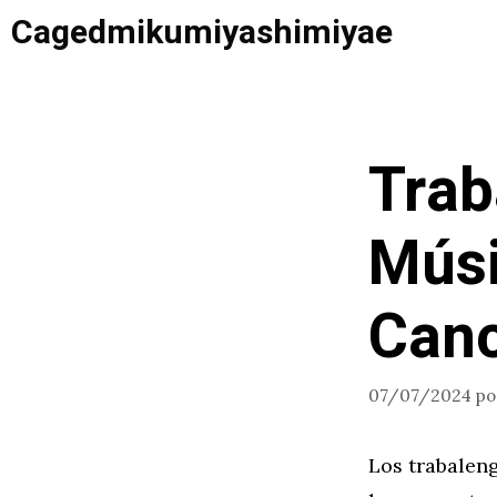
Saltar
Cagedmikumiyashimiyae
al
contenido
Trab
Músi
Canc
07/07/2024
p
Los trabaleng