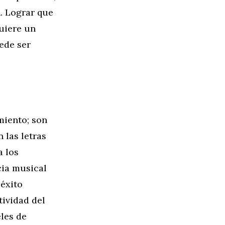
. Lograr que
uiere un
ede ser
miento; son
 las letras
a los
cia musical
 éxito
tividad del
eles de