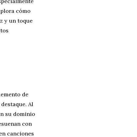
specialmente
explora cómo
ez y un toque
etos
elemento de
 destaque. Al
ran su dominio
resuenan con
 en canciones