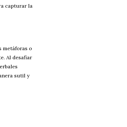
a capturar la
s metáforas o
. Al desafiar
verbales
nera sutil y