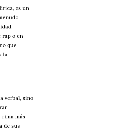
írica, es un
a menudo
idad,
e rap o en
ino que
 la
a verbal, sino
rar
e rima más
a de sus