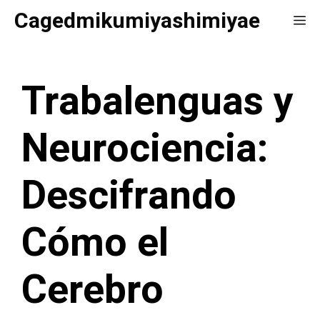
Saltar
Cagedmikumiyashimiyae
Me
al
contenido
Trabalenguas y
Neurociencia:
Descifrando
Cómo el
Cerebro